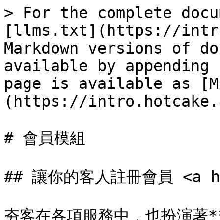
> For the complete docu
[llms.txt](https://intr
Markdown versions of do
available by appending 
page is available as [M
(https://intro.hotcake.
# 會員模組

## 讓你的客人註冊會員 <a href
夯客在各項服務中，也扮演著*