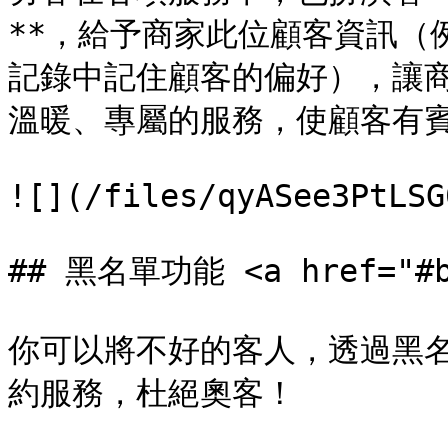
**，給予商家此位顧客資訊（
記錄中記住顧客的偏好），讓
溫暖、專屬的服務，使顧客有賓
![](/files/qyASee3PtLSG
## 黑名單功能 <a href="#b4
你可以將不好的客人，透過黑
約服務，杜絕奧客！
