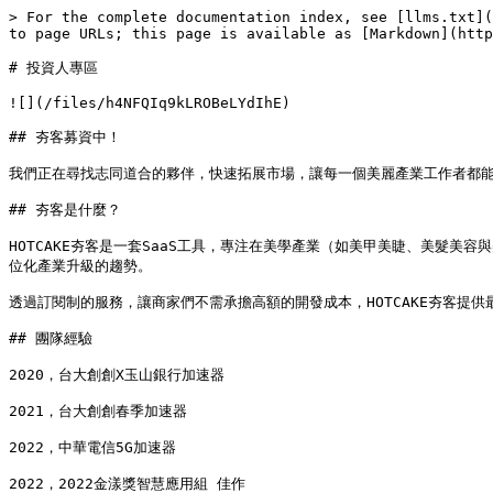
> For the complete documentation index, see [llms.txt](
to page URLs; this page is available as [Markdown](http
# 投資人專區

![](/files/h4NFQIq9kLROBeLYdIhE)

## 夯客募資中！

我們正在尋找志同道合的夥伴，快速拓展市場，讓每一個美麗產業工作者都能
## 夯客是什麼？

HOTCAKE夯客是一套SaaS工具，專注在美學產業（如美甲美睫、美髮
位化產業升級的趨勢。

透過訂閱制的服務，讓商家們不需承擔高額的開發成本，HOTCAKE夯客提
## 團隊經驗

2020，台大創創X玉山銀行加速器

2021，台大創創春季加速器

2022，中華電信5G加速器

2022，2022金漾獎智慧應用組 佳作
