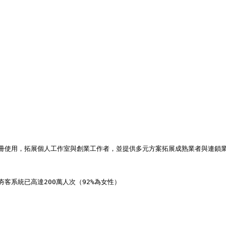
冊使用，拓展個人工作室與創業工作者，並提供多元方案拓展成熟業者與連鎖業者，20
客系統已高達200萬人次（92%為女性）
