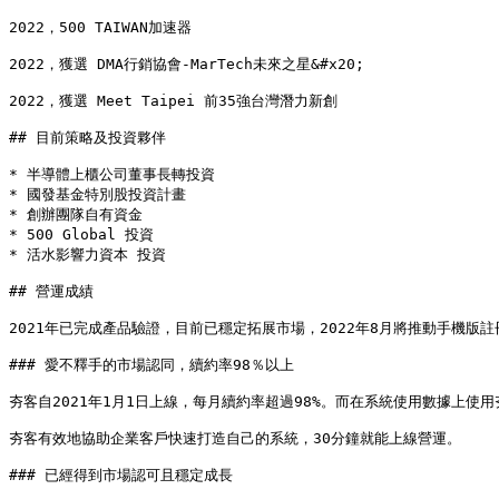
2022，500 TAIWAN加速器

2022，獲選 DMA行銷協會-MarTech未來之星&#x20;

2022，獲選 Meet Taipei 前35強台灣潛力新創

## 目前策略及投資夥伴

* 半導體上櫃公司董事長轉投資

* 國發基金特別股投資計畫

* 創辦團隊自有資金

* 500 Global 投資

* 活水影響力資本 投資

## 營運成績

2021年已完成產品驗證，目前已穩定拓展市場，2022年8月將推動手機版註
### 愛不釋手的市場認同，續約率98％以上

夯客自2021年1月1日上線，每月續約率超過98%。而在系統使用數據上使用夯
夯客有效地協助企業客戶快速打造自己的系統，30分鐘就能上線營運。

### 已經得到市場認可且穩定成長
